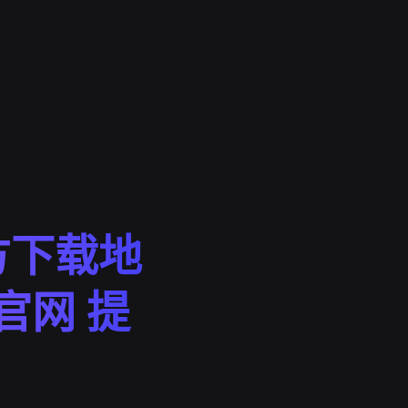
方下载地
t官网 提