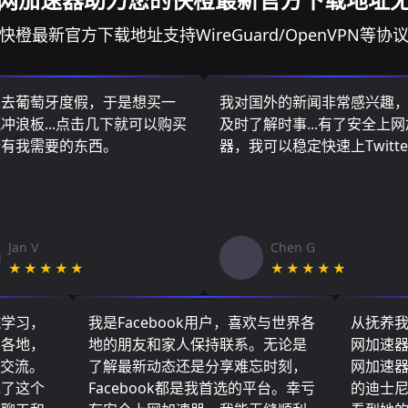
快橙最新官方下载地址支持WireGuard/OpenVPN等协
算去葡萄牙度假，于是想买一
我对国外的新闻非常感兴趣
冲浪板...点击几下就可以购买
及时了解时事...有了安全上
所有我需要的东西。
器，我可以稳定快速上Twitte
Jan V
Chen G
★★★★★
★★★★★
院学习，
我是Facebook用户，喜欢与世界各
从抚养
界各地，
地的朋友和家人保持联系。无论是
网加速
们交流。
了解最新动态还是分享难忘时刻，
网加速
现了这个
Facebook都是我首选的平台。幸亏
的迪士